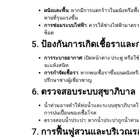
ผนังและพื้น
: หากมีการแตกร้าวในผนังหรือพ
หายที่รุนแรงขึ้น
การซ่อมระบบไฟฟ้า
: ควรให้ช่างไฟฟ้ามาตรวจ
ช็อต
5.
ป้องกันการเกิดเชื้อราและก
การระบายอากาศ
: เปิดหน้าต่าง ประตู หรื
จะแห้งสนิท
การกำจัดเชื้อรา
: หากพบเชื้อราขึ้นบนผนังห
ปรึกษาช่างผู้เชี่ยวชาญ
6.
ตรวจสอบระบบสุขาภิบาล
น้ำท่วมอาจทำให้ท่อน้ำและระบบสุขาภิบาลใ
การปนเปื้อนของเชื้อโรค
ตรวจสอบน้ำประปา: หากน้ำประปาถูกน้ำท่วม ค
7.
การฟื้นฟูสวนและบริเวณร